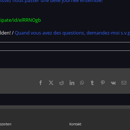
issez nous passer une belle journée ensemble!
cipate/id/elRRNOgb
lden! /
Quand vous avez des questions, demandez-moi s.v.p
Facebook
X
Reddit
LinkedIn
WhatsApp
Tumblr
Pinterest
Vk
E
M
gszeiten
Kontakt