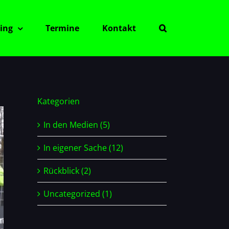
ing
Termine
Kontakt
Kategorien
In den Medien (5)
In eigener Sache (12)
Rückblick (2)
Uncategorized (1)