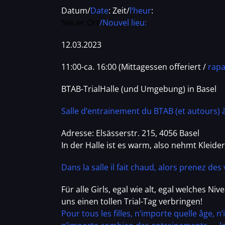
Datum/
Date
: Zeit/
l‘heur
:
Neuer Ort
/Nouvel lieu:
12.03.2023
11:00-ca. 16:00 (Mittagessen offeriert /
rapa
BTAB-TrialHalle (und Umgebung) in Basel
Salle d’entrainement du BTAB (et autours) à
Adresse: Elsässerstr. 215, 4056 Basel
In der Halle ist es warm, also nehmt Kleide
Dans la salle il fait chaud, alors prenez de
Für alle Girls, egal wie alt, egal welches Ni
uns einen tollen Trial-Tag verbringen!
Pour tous les filles, n’importe quelle âge,