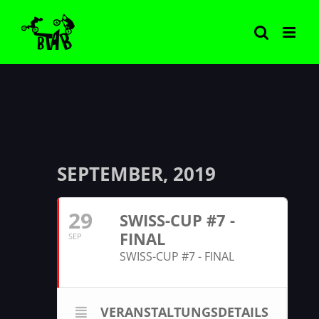
Zum
Inhalt
springen
SEPTEMBER, 2019
29
SWISS-CUP #7 -
FINAL
SEP
SWISS-CUP #7 - FINAL
VERANSTALTUNGSDETAILS