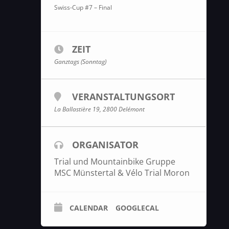
Swiss-Cup #7 – Final
ZEIT
Ganztags (Sonntag)
VERANSTALTUNGSORT
La Ballastière 19, 2800 Delémont
ORGANISATOR
Trial und Mountainbike Gruppe
MSC Münstertal & Vélo Trial Moron
CALENDAR
GOOGLECAL